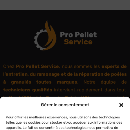
Chez
Pro Pellet Service
, nous sommes les
experts de
l’entretien, du ramonage et de la réparation de poêles
à granulés toutes marques
. Notre équipe de
techniciens qualifiés
intervient rapidement dans tout
le
Nord (59) et le Pas-de-Calais (62)
pour garantir la
Gérer le consentement
sécurité, la performance et la longévité de votre
appareil.
Pour offrir les meilleures expériences, nous utilisons des technologies
telles que les cookies pour stocker et/ou accéder aux informations des
appareils. Le fait de consentir à ces technologies nous permettra de